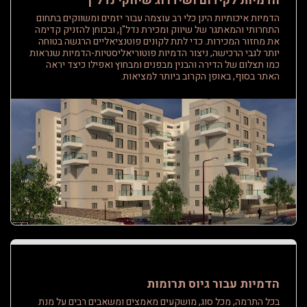
הדמיות לקידום ושידרוג שיווקי נדל"ן
הדמיות איכותיות הינן כלי רב עוצמה עבור יזמים ומשווקים בתחום
התחרותי והמאתגר של שיווק ומכירת נדל"ן, ובכוחן להזניק קדימה
את מחזור המכירות. כדי לתת לקונים פוטנציאליים הרגשה בטוחה
יותר לגבי הרכישה, ניצור הדמיות פוטוריאליסטיות-הדמיות שנראות
כמו תצלום של הדירה והבנין מבפנים ומבחוץ ואפילו כיצד יראה
האתר בסוף, באופן הקרוב ביותר למציאות.
הדמיות עבור גיוס תרומות
בכל התרמה, מכל סוג, מושקעים מאמצים ומשאבים רבים על מנת