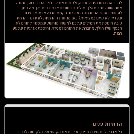
לחבר את התורמים למטרה, ולפתוח את לבם וידיהם. כידוע, תמונה
אחת שווה יותר מאלף מילים,שרטוטים או תוכניות, אך מה ניתן
לעשות כאשר ההתרמה היא עבור הקמת מבנה או מוסד צבור
שעדיין לא קיים במציאות? כאן מגיעות ההדמיות לעזרתנו. הדמיה
טובה הופכת את המילים שלכם למשהו מוחשי, שמספר לתורם לאן
הכסף שלו הולך, מחברת את התורם למטרה, וחוסכת אנרגיות שכנוע
רבות.
הדמיות פנים
כל אדריכל ומעצבת פנים, מכירים את הקושי של הלקוחות להבין